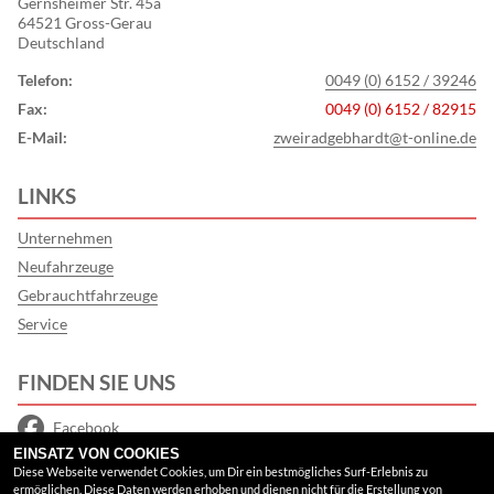
Gernsheimer Str. 45a
64521 Gross-Gerau
Deutschland
Telefon:
0049 (0) 6152 / 39246
Fax:
0049 (0) 6152 / 82915
E-Mail:
zweiradgebhardt@t-online.de
LINKS
Unternehmen
Neufahrzeuge
Gebrauchtfahrzeuge
Service
FINDEN SIE UNS
Facebook
EINSATZ VON COOKIES
Google Maps
Diese Webseite verwendet Cookies, um Dir ein bestmögliches Surf-Erlebnis zu
ermöglichen. Diese Daten werden erhoben und dienen nicht für die Erstellung von