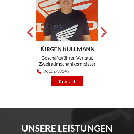
JÜRGEN KULLMANN
ER
A
Geschäftsführer, Verkauf,
er
Zweir
Zweiradmechanikermeister
iker
06152/39246
Kontakt
UNSERE LEISTUNGEN