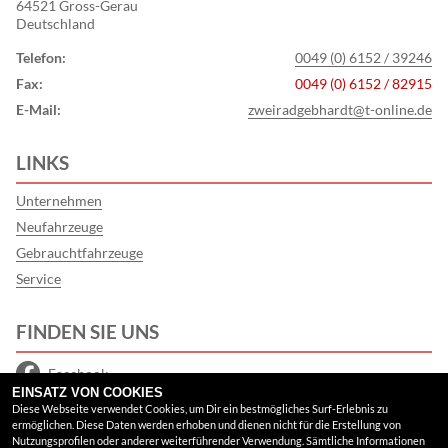
64521 Gross-Gerau
Deutschland
Telefon:
0049 (0) 6152 / 39246
Fax:
0049 (0) 6152 / 82915
E-Mail:
zweiradgebhardt@t-online.de
LINKS
Unternehmen
Neufahrzeuge
Gebrauchtfahrzeuge
Service
FINDEN SIE UNS
Facebook
EINSATZ VON COOKIES
Google Maps
Diese Webseite verwendet Cookies, um Dir ein bestmögliches Surf-Erlebnis zu
ermöglichen. Diese Daten werden erhoben und dienen nicht für die Erstellung von
Nutzungsprofilen oder anderer weiterführender Verwendung. Sämtliche Informationen