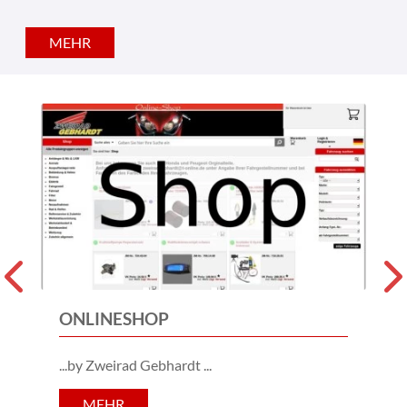
und Peugeot und ein großes Angebot an technischem
Zubehör, Helme der Marken Shoei, X-Lite, Nolan und
MEHR
Germot.
ONLINESHOP
...by Zweirad Gebhardt
MEHR