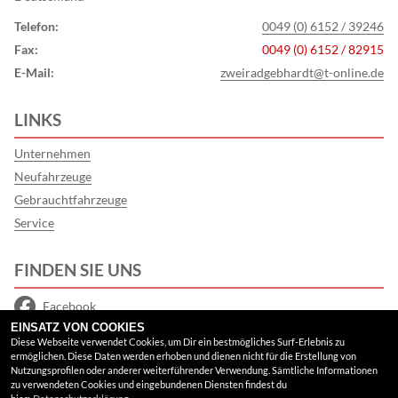
Telefon:
0049 (0) 6152 / 39246
Fax:
0049 (0) 6152 / 82915
E-Mail:
zweiradgebhardt@t-online.de
LINKS
Unternehmen
Neufahrzeuge
Gebrauchtfahrzeuge
Service
FINDEN SIE UNS
Facebook
EINSATZ VON COOKIES
Google Maps
Diese Webseite verwendet Cookies, um Dir ein bestmögliches Surf-Erlebnis zu
ermöglichen. Diese Daten werden erhoben und dienen nicht für die Erstellung von
Nutzungsprofilen oder anderer weiterführender Verwendung. Sämtliche Informationen
RECHTLICHES
zu verwendeten Cookies und eingebundenen Diensten findest du