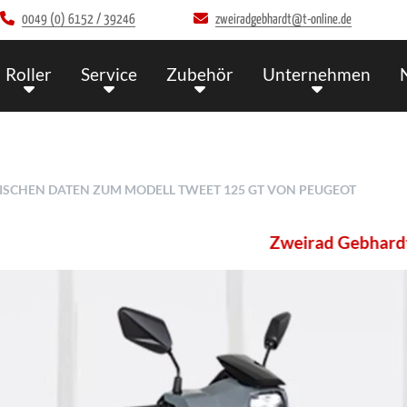
0049 (0) 6152 / 39246
zweiradgebhardt@t-online.de
Roller
Service
Zubehör
Unternehmen
HNISCHEN DATEN ZUM MODELL TWEET 125 GT VON PEUGEOT
Zweirad Gebhardt 