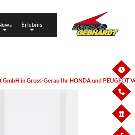
News
Erlebnis
ÖF
GmbH in Gross-Gerau Ihr HONDA und PEUGEOT Vert
KO
WE
TERM