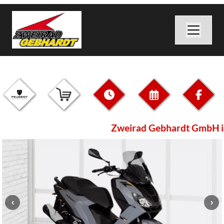
Zweirad Gebhardt GmbH i