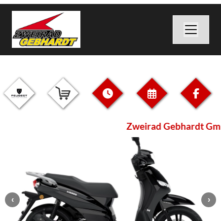
Zweirad Gebhardt Gmb