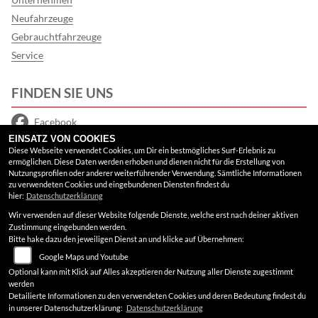
Neufahrzeuge
Gebrauchtfahrzeuge
Service
FINDEN SIE UNS
Facebook
EINSATZ VON COOKIES
Google Maps
Diese Webseite verwendet Cookies, um Dir ein bestmögliches Surf-Erlebnis zu
ermöglichen. Diese Daten werden erhoben und dienen nicht für die Erstellung von
Nutzungsprofilen oder anderer weiterführender Verwendung. Sämtliche Informationen
RECHTLICHES
zu verwendeten Cookies und eingebundenen Diensten findest du
hier:
Datenschutzerklärung
Wir verwenden auf dieser Website folgende Dienste, welche erst nach deiner aktiven
AGB
Zustimmung eingebunden werden.
Bitte hake dazu den jeweiligen Dienst an und klicke auf Übernehmen:
Impressum
Google Maps und Youtube
Datenschutz
Optional kann mit Klick auf Alles akzeptieren der Nutzung aller Dienste zugestimmt
werden
Disclaimer
Detailierte Informationen zu den verwendeten Cookies und deren Bedeutung findest du
in unserer Datenschutzerklärung:
Datenschutzerklärung